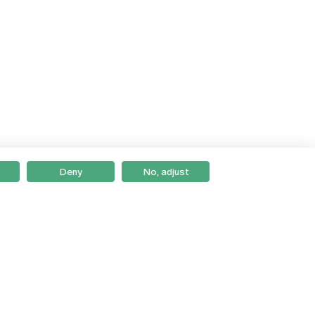
Deny
No, adjust
Braga
Lisboa
Porto
Viseu