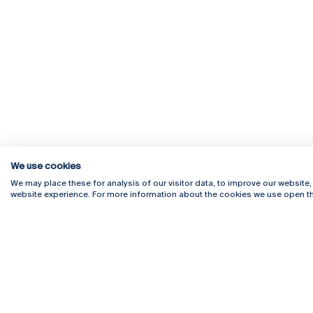
We use cookies
Rua Diogo Botelho 1327
Campus 
We may place these for analysis of our visitor data, to improve our website
4169-005 Porto
Webmail
website experience. For more information about the cookies we use open th
+351 226 196 240
Intranet
Email:
artes@ucp.pt
Serviço
Como C
Newslet