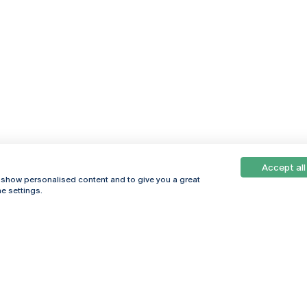
Accept all
Online
© 2026
, show personalised content and to give you a great
Universidade
e settings.
Católica
s
Portuguesa
hegar
Política de
ter
Privacidade
Termos &
Condições
Direitos do Titular