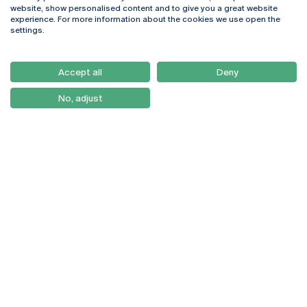
Rua Diogo Botelho 1327
Campus Online
website, show personalised content and to give you a great website
4169-005 Porto
Webmail
experience. For more information about the cookies we use open the
+351 226 196 240
Intranet
settings.
Email:
artes@ucp.pt
Serviços
Como Chegar
Accept all
Deny
Newsletter
No, adjust
© 2026
Braga
Universidade Católica
Lisboa
Portuguesa
Porto
Viseu
Política de Privacidade
Termos & Condições
Direitos do Titular dos
Dados
Entidades