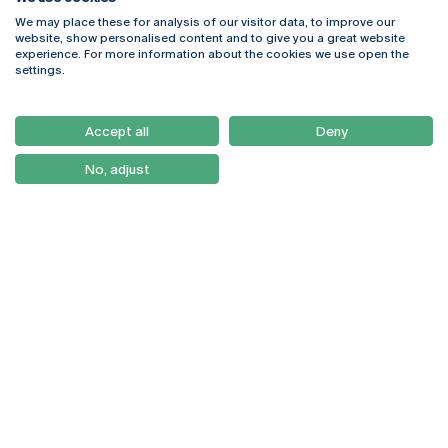
We may place these for analysis of our visitor data, to improve our
Rua Diogo Botelho 1327
Campus Online
website, show personalised content and to give you a great website
4169-005 Porto
Webmail
experience. For more information about the cookies we use open the
+351 226 196 240
Intranet
settings.
Email:
artes@ucp.pt
Serviços
Como Chegar
Accept all
Deny
Newsletter
No, adjust
© 2026
Braga
Universidade Católica
Lisboa
Portuguesa
Porto
Viseu
Privacy Policy
Terms & Conditions
Right of Data Subjects