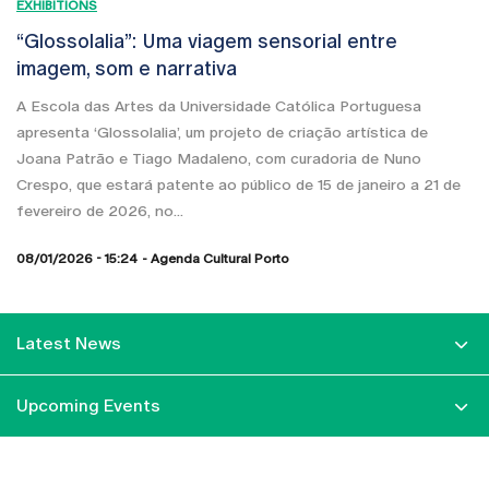
EXHIBITIONS
“Glossolalia”: Uma viagem sensorial entre
imagem, som e narrativa
A Escola das Artes da Universidade Católica Portuguesa
apresenta ‘Glossolalia’, um projeto de criação artística de
Joana Patrão e Tiago Madaleno, com curadoria de Nuno
Crespo, que estará patente ao público de 15 de janeiro a 21 de
fevereiro de 2026, no...
08/01/2026 - 15:24
Agenda Cultural Porto
Latest News
Upcoming Events