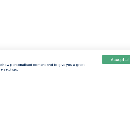
Accept all
, show personalised content and to give you a great
e settings.
Online
© 2026
Universidade
Católica
s
Portuguesa
hegar
Privacy Policy
ter
Terms &
Conditions
Right of Data
Subjects