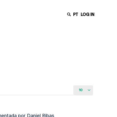
PT
LOG IN
10
entada por Daniel Ribas