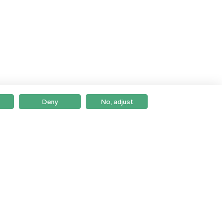
Deny
No, adjust
Braga
Lisboa
Porto
Viseu