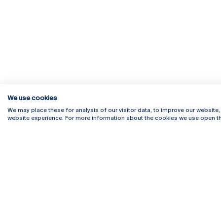
We use cookies
We may place these for analysis of our visitor data, to improve our website
website experience. For more information about the cookies we use open th
Rua Diogo Botelho 1327
Campus 
4169-005 Porto
Webmail
+351 226 196 240
Intranet
Email:
artes@ucp.pt
Serviço
Como C
Newslet