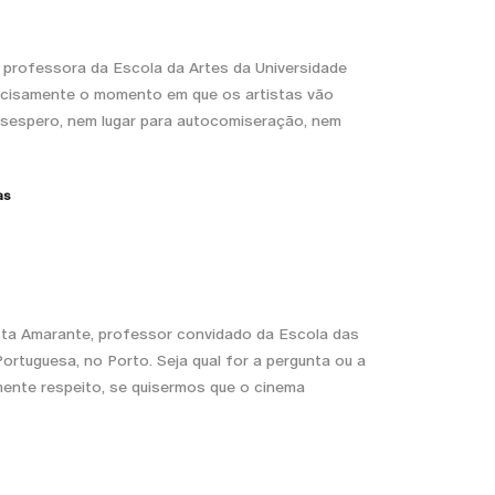
á, professora da Escola da Artes da Universidade
ecisamente o momento em que os artistas vão
esespero, nem lugar para autocomiseração, nem
as
sta Amarante, professor convidado da Escola das
ortuguesa, no Porto. Seja qual for a pergunta ou a
mente respeito, se quisermos que o cinema