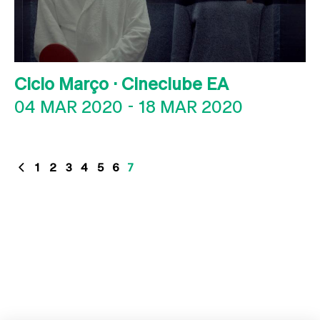
Ciclo Março · Cineclube EA
04 MAR 2020
-
18 MAR 2020
1
2
3
4
5
6
7