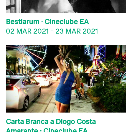
Bestiarum · Cineclube EA
02 MAR 2021
-
23 MAR 2021
Carta Branca a Diogo Costa
Amarante · Cineclube EA