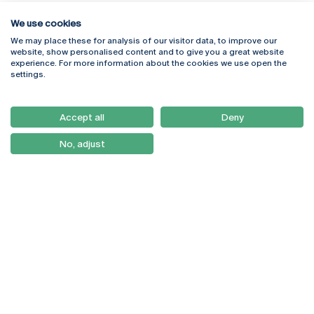
We use cookies
We may place these for analysis of our visitor data, to improve our
website, show personalised content and to give you a great website
experience. For more information about the cookies we use open the
Rua Diogo Botelho 1327
Campus Online
settings.
4169-005 Porto
Webmail
+351 226 196 240
Intranet
Email:
artes@ucp.pt
Accept all
Deny
Serviços
Como Chegar
No, adjust
Newsletter
© 2026
Braga
Universidade Católica
Lisboa
Portuguesa
Porto
Viseu
Privacy Policy
Terms & Conditions
Right of Data Subjects